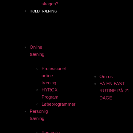
skagen?
HOLDTRÆNING
Online
træning
Professionel
online
Om os
træning
FÅ EN FAST
HYROX
RUTINE PÅ 21
Program
DAGE
Løbeprogrammer
Personlig
træning
Personlig