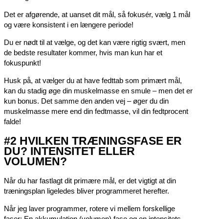
Det er afgørende, at uanset dit mål, så fokusér, vælg 1 mål
og være konsistent i en længere periode!
Du er nødt til at vælge, og det kan være rigtig svært, men
de bedste resultater kommer, hvis man kun har et
fokuspunkt!
Husk på, at vælger du at have fedttab som primært mål,
kan du stadig øge din muskelmasse en smule – men det er
kun bonus. Det samme den anden vej – øger du din
muskelmasse mere end din fedtmasse, vil din fedtprocent
falde!
#2 HVILKEN TRÆNINGSFASE ER
DU? INTENSITET ELLER
VOLUMEN?
Når du har fastlagt dit primære mål, er det vigtigt at din
træningsplan ligeledes bliver programmeret herefter.
Når jeg laver programmer, rotere vi mellem forskellige
faser: En akkumulation (volumen) fase og en intensitets