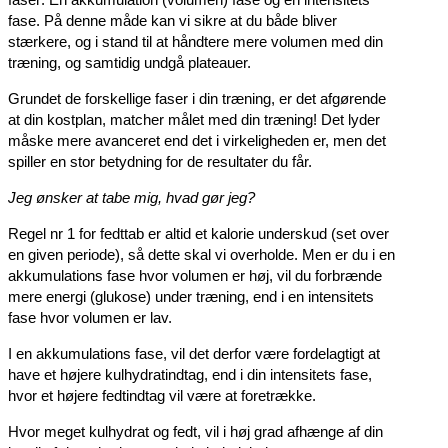
fase. På denne måde kan vi sikre at du både bliver
stærkere, og i stand til at håndtere mere volumen med din
træning, og samtidig undgå plateauer.
Grundet de forskellige faser i din træning, er det afgørende
at din kostplan, matcher målet med din træning! Det lyder
måske mere avanceret end det i virkeligheden er, men det
spiller en stor betydning for de resultater du får.
Jeg ønsker at tabe mig, hvad gør jeg?
Regel nr 1 for fedttab er altid et kalorie underskud (set over
en given periode), så dette skal vi overholde. Men er du i en
akkumulations fase hvor volumen er høj, vil du forbrænde
mere energi (glukose) under træning, end i en intensitets
fase hvor volumen er lav.
I en akkumulations fase, vil det derfor være fordelagtigt at
have et højere kulhydratindtag, end i din intensitets fase,
hvor et højere fedtindtag vil være at foretrække.
Hvor meget kulhydrat og fedt, vil i høj grad afhænge af din