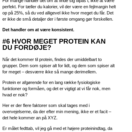
For mange handler det om at finde sig tilpas i, ikke at være
perfekt. For tæller du kalorier, vil der være en fejlmargin helt
op på 25%, så du ved alligevel ikke hvor meget du får. Det
er ikke de små detaljer der i første omgang gør forskellen.
Det handler om at være konsistent.
#6 HVOR MEGET PROTEIN KAN
DU FORDØJE?
Når det kommer til protein, findes der umiddelbart to
grupper. Dem som spiser alt for lidt, og dem som spiser alt
for meget – desværre ikke så mange derimellem.
Protein er afgørende for en lang række fysiologiske
funktioner og formåen, og det er vigtigt at vi får nok, men
hvad er nok?
Her er der flere faktorer som skal tages med i
overvejelserne, da der efter min mening, ikke er et facit –
det hele kommer an på XYZ.
Er målet fedttab, vil jeg gå med et højere proteinindtag, da