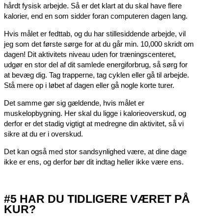
hårdt fysisk arbejde. Så er det klart at du skal have flere
kalorier, end en som sidder foran computeren dagen lang.
Hvis målet er fedttab, og du har stillesiddende arbejde, vil
jeg som det første sørge for at du går min. 10,000 skridt om
dagen! Dit aktivitets niveau uden for træningscenteret,
udgør en stor del af dit samlede energiforbrug, så sørg for
at bevæg dig. Tag trapperne, tag cyklen eller gå til arbejde.
Stå mere op i løbet af dagen eller gå nogle korte turer.
Det samme gør sig gældende, hvis målet er
muskelopbygning. Her skal du ligge i kalorieoverskud, og
derfor er det stadig vigtigt at medregne din aktivitet, så vi
sikre at du er i overskud.
Det kan også med stor sandsynlighed være, at dine dage
ikke er ens, og derfor bør dit indtag heller ikke være ens.
#5 HAR DU TIDLIGERE VÆRET PÅ
KUR?