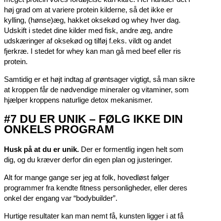
høj grad om at variere protein kilderne, så det ikke er
kylling, (hønse)æg, hakket oksekød og whey hver dag.
Udskift i stedet dine kilder med fisk, andre æg, andre
udskæringer af oksekød og tilføj f.eks. vildt og andet
fjerkræ. I stedet for whey kan man gå med beef eller ris
protein.
Samtidig er et højt indtag af grøntsager vigtigt, så man sikre
at kroppen får de nødvendige mineraler og vitaminer, som
hjælper kroppens naturlige detox mekanismer.
#7 DU ER UNIK – FØLG IKKE DIN
ONKELS PROGRAM
Husk på at du er unik.
Der er formentlig ingen helt som
dig, og du kræver derfor din egen plan og justeringer.
Alt for mange gange ser jeg at folk, hovedløst følger
programmer fra kendte fitness personligheder, eller deres
onkel der engang var “bodybuilder”.
Hurtige resultater kan man nemt få, kunsten ligger i at få