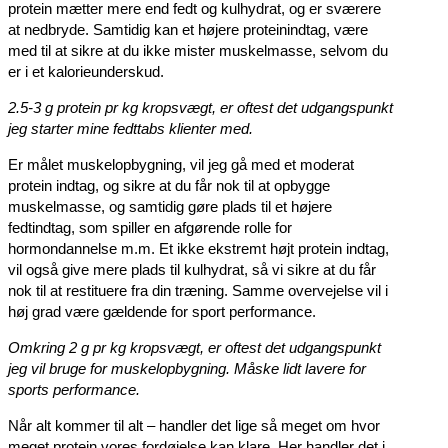
protein mætter mere end fedt og kulhydrat, og er sværere
at nedbryde. Samtidig kan et højere proteinindtag, være
med til at sikre at du ikke mister muskelmasse, selvom du
er i et kalorieunderskud.
2.5-3 g protein pr kg kropsvægt, er oftest det udgangspunkt
jeg starter mine fedttabs klienter med.
Er målet muskelopbygning, vil jeg gå med et moderat
protein indtag, og sikre at du får nok til at opbygge
muskelmasse, og samtidig gøre plads til et højere
fedtindtag, som spiller en afgørende rolle for
hormondannelse m.m. Et ikke ekstremt højt protein indtag,
vil også give mere plads til kulhydrat, så vi sikre at du får
nok til at restituere fra din træning. Samme overvejelse vil i
høj grad være gældende for sport performance.
Omkring 2 g pr kg kropsvægt, er oftest det udgangspunkt
jeg vil bruge for muskelopbygning. Måske lidt lavere for
sports performance.
Når alt kommer til alt – handler det lige så meget om hvor
meget protein vores fordøjelse kan klare. Her handler det i