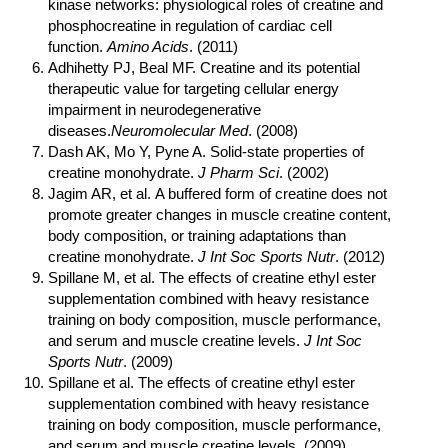
kinase networks: physiological roles of creatine and
phosphocreatine in regulation of cardiac cell
function.
Amino Acids
. (2011)
Adhihetty PJ, Beal MF. Creatine and its potential
therapeutic value for targeting cellular energy
impairment in neurodegenerative
diseases.
Neuromolecular Med
. (2008)
Dash AK, Mo Y, Pyne A. Solid-state properties of
creatine monohydrate.
J Pharm Sci
. (2002)
Jagim AR, et al. A buffered form of creatine does not
promote greater changes in muscle creatine content,
body composition, or training adaptations than
creatine monohydrate.
J Int Soc Sports Nutr
. (2012)
Spillane M, et al. The effects of creatine ethyl ester
supplementation combined with heavy resistance
training on body composition, muscle performance,
and serum and muscle creatine levels.
J Int Soc
Sports Nutr
. (2009)
Spillane et al. The effects of creatine ethyl ester
supplementation combined with heavy resistance
training on body composition, muscle performance,
and serum and muscle creatine levels. (2009)