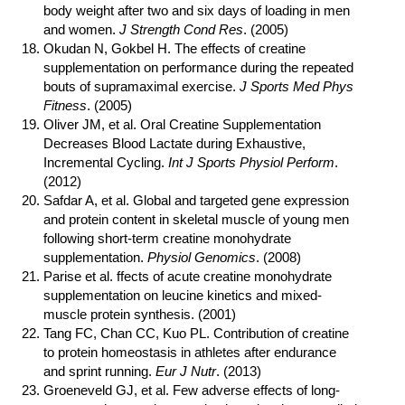
body weight after two and six days of loading in men
and women.
J Strength Cond Res
. (2005)
Okudan N, Gokbel H. The effects of creatine
supplementation on performance during the repeated
bouts of supramaximal exercise.
J Sports Med Phys
Fitness
. (2005)
Oliver JM, et al. Oral Creatine Supplementation
Decreases Blood Lactate during Exhaustive,
Incremental Cycling.
Int J Sports Physiol Perform
.
(2012)
Safdar A, et al. Global and targeted gene expression
and protein content in skeletal muscle of young men
following short-term creatine monohydrate
supplementation.
Physiol Genomics
. (2008)
Parise et al. ffects of acute creatine monohydrate
supplementation on leucine kinetics and mixed-
muscle protein synthesis. (2001)
Tang FC, Chan CC, Kuo PL. Contribution of creatine
to protein homeostasis in athletes after endurance
and sprint running.
Eur J Nutr
. (2013)
Groeneveld GJ, et al. Few adverse effects of long-