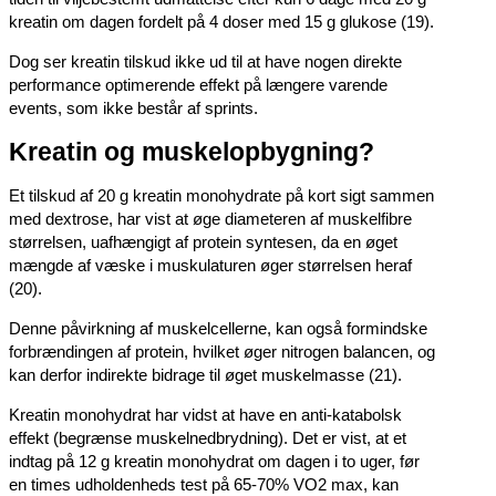
kreatin om dagen fordelt på 4 doser med 15 g glukose (19).
Dog ser kreatin tilskud ikke ud til at have nogen direkte
performance optimerende effekt på længere varende
events, som ikke består af sprints.
Kreatin og muskelopbygning?
Et tilskud af 20 g kreatin monohydrate på kort sigt sammen
med dextrose, har vist at øge diameteren af muskelfibre
størrelsen, uafhængigt af protein syntesen, da en øget
mængde af væske i muskulaturen øger størrelsen heraf
(20).
Denne påvirkning af muskelcellerne, kan også formindske
forbrændingen af protein, hvilket øger nitrogen balancen, og
kan derfor indirekte bidrage til øget muskelmasse (21).
Kreatin monohydrat har vidst at have en anti-katabolsk
effekt (begrænse muskelnedbrydning). Det er vist, at et
indtag på 12 g kreatin monohydrat om dagen i to uger, før
en times udholdenheds test på 65-70% VO2 max, kan