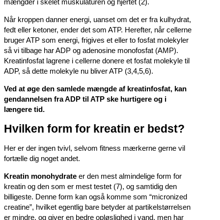
mængder i skelet muskulaturen og hjertet (2).
Når kroppen danner energi, uanset om det er fra kulhydrat,
fedt eller ketoner, ender det som ATP. Herefter, når cellerne
bruger ATP som energi, frigives et eller to fosfat molekyler
så vi tilbage har ADP og adenosine monofosfat (AMP).
Kreatinfosfat lagrene i cellerne donere et fosfat molekyle til
ADP, så dette molekyle nu bliver ATP (3,4,5,6).
Ved at øge den samlede mængde af kreatinfosfat, kan
gendannelsen fra ADP til ATP ske hurtigere og i
længere tid.
Hvilken form for kreatin er bedst?
Her er der ingen tvivl, selvom fitness mærkerne gerne vil
fortælle dig noget andet.
Kreatin monohydrate
er den mest almindelige form for
kreatin og den som er mest testet (7), og samtidig den
billigeste. Denne form kan også komme som “micronized
creatine”, hvilket egentlig bare betyder at partikelstørrelsen
er mindre, og giver en bedre opløslighed i vand, men har