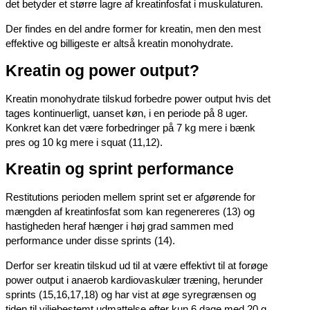
det betyder et større lagre af kreatinfosfat i muskulaturen.
Der findes en del andre former for kreatin, men den mest
effektive og billigeste er altså kreatin monohydrate.
Kreatin og power output?
Kreatin monohydrate tilskud forbedre power output hvis det
tages kontinuerligt, uanset køn, i en periode på 8 uger.
Konkret kan det være forbedringer på 7 kg mere i bænk
pres og 10 kg mere i squat (11,12).
Kreatin og sprint performance
Restitutions perioden mellem sprint set er afgørende for
mængden af kreatinfosfat som kan regenereres (13) og
hastigheden heraf hænger i høj grad sammen med
performance under disse sprints (14).
Derfor ser kreatin tilskud ud til at være effektivt til at forøge
power output i anaerob kardiovaskulær træning, herunder
sprints (15,16,17,18) og har vist at øge syregrænsen og
tiden til viljebestemt udmattelse efter kun 6 dage med 20 g