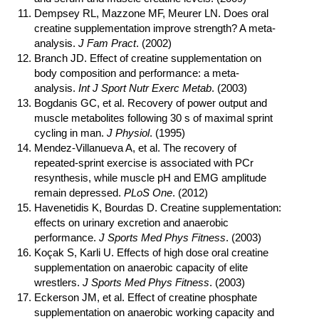
Dempsey RL, Mazzone MF, Meurer LN. Does oral
creatine supplementation improve strength? A meta-
analysis.
J Fam Pract
. (2002)
Branch JD. Effect of creatine supplementation on
body composition and performance: a meta-
analysis.
Int J Sport Nutr Exerc Metab
. (2003)
Bogdanis GC, et al. Recovery of power output and
muscle metabolites following 30 s of maximal sprint
cycling in man.
J Physiol
. (1995)
Mendez-Villanueva A, et al. The recovery of
repeated-sprint exercise is associated with PCr
resynthesis, while muscle pH and EMG amplitude
remain depressed.
PLoS One
. (2012)
Havenetidis K, Bourdas D. Creatine supplementation:
effects on urinary excretion and anaerobic
performance.
J Sports Med Phys Fitness
. (2003)
Koçak S, Karli U. Effects of high dose oral creatine
supplementation on anaerobic capacity of elite
wrestlers.
J Sports Med Phys Fitness
. (2003)
Eckerson JM, et al. Effect of creatine phosphate
supplementation on anaerobic working capacity and