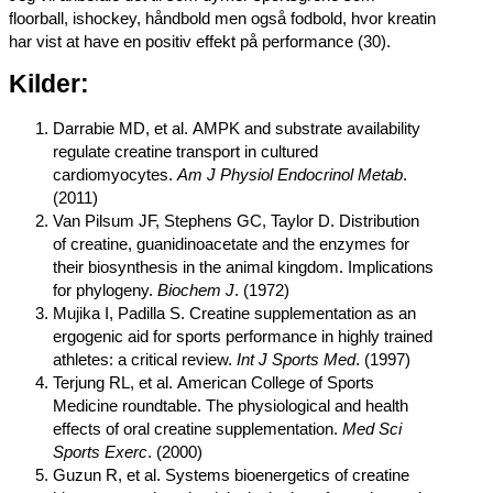
floorball, ishockey, håndbold men også fodbold, hvor kreatin
har vist at have en positiv effekt på performance (30).
Kilder:
Darrabie MD, et al. AMPK and substrate availability
regulate creatine transport in cultured
cardiomyocytes.
Am J Physiol Endocrinol Metab
.
(2011)
Van Pilsum JF, Stephens GC, Taylor D. Distribution
of creatine, guanidinoacetate and the enzymes for
their biosynthesis in the animal kingdom. Implications
for phylogeny.
Biochem J
. (1972)
Mujika I, Padilla S. Creatine supplementation as an
ergogenic aid for sports performance in highly trained
athletes: a critical review.
Int J Sports Med
. (1997)
Terjung RL, et al. American College of Sports
Medicine roundtable. The physiological and health
effects of oral creatine supplementation.
Med Sci
Sports Exerc
. (2000)
Guzun R, et al. Systems bioenergetics of creatine