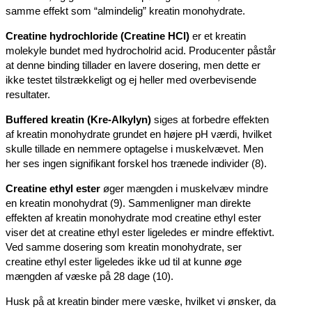
samme effekt som “almindelig” kreatin monohydrate.
Creatine hydrochloride (Creatine HCl)
er et kreatin
molekyle bundet med hydrocholrid acid. Producenter påstår
at denne binding tillader en lavere dosering, men dette er
ikke testet tilstrækkeligt og ej heller med overbevisende
resultater.
Buffered kreatin (Kre-Alkylyn)
siges at forbedre effekten
af kreatin monohydrate grundet en højere pH værdi, hvilket
skulle tillade en nemmere optagelse i muskelvævet. Men
her ses ingen signifikant forskel hos trænede individer (8).
Creatine ethyl ester
øger mængden i muskelvæv mindre
en kreatin monohydrat (9). Sammenligner man direkte
effekten af kreatin monohydrate mod creatine ethyl ester
viser det at creatine ethyl ester ligeledes er mindre effektivt.
Ved samme dosering som kreatin monohydrate, ser
creatine ethyl ester ligeledes ikke ud til at kunne øge
mængden af væske på 28 dage (10).
Husk på at kreatin binder mere væske, hvilket vi ønsker, da