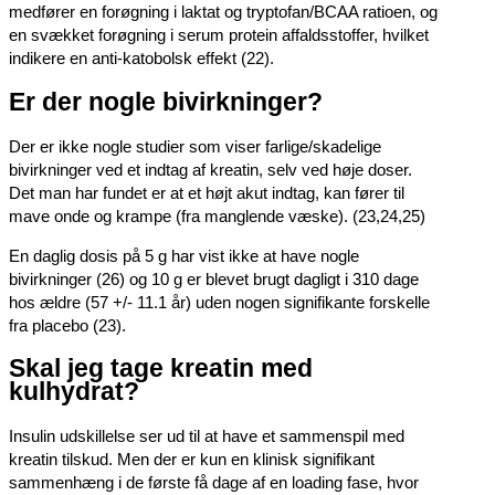
medfører en forøgning i laktat og tryptofan/BCAA ratioen, og
en svækket forøgning i serum protein affaldsstoffer, hvilket
indikere en anti-katobolsk effekt (22).
Er der nogle bivirkninger?
Der er ikke nogle studier som viser farlige/skadelige
bivirkninger ved et indtag af kreatin, selv ved høje doser.
Det man har fundet er at et højt akut indtag, kan fører til
mave onde og krampe (fra manglende væske). (23,24,25)
En daglig dosis på 5 g har vist ikke at have nogle
bivirkninger (26) og 10 g er blevet brugt dagligt i 310 dage
hos ældre (57 +/- 11.1 år) uden nogen signifikante forskelle
fra placebo (23).
Skal jeg tage kreatin med
kulhydrat?
Insulin udskillelse ser ud til at have et sammenspil med
kreatin tilskud. Men der er kun en klinisk signifikant
sammenhæng i de første få dage af en loading fase, hvor