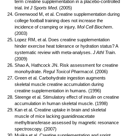
term creatine supplementation in a placebo-controlled
trial.
Int J Sports Med
. (2005)
Greenwood M, et al. Creatine supplementation during
college football training does not increase the
incidence of cramping or injury.
Mol Cell Biochem
.
(2003)
Lopez RM, et al. Does creatine supplementation
hinder exercise heat tolerance or hydration status? A
systematic review with meta-analyses.
J Athl Train
.
(2009)
Shao A, Hathcock JN. Risk assessment for creatine
monohydrate.
Regul Toxicol Pharmacol
. (2006)
Green et al. Carbohydrate ingestion augments
skeletal muscle creatine accumulation during
creatine supplementation in humans. (1996)
Steenge et al. Stimulatory effect of insulin on creatine
accumulation in human skeletal muscle. (1998)
Kan et al. Creatine uptake in brain and skeletal
muscle of mice lacking guanidinoacetate
methyltransferase assessed by magnetic resonance
spectroscopy. (2007)
Mujika et al. Creatine supplementation and sprint